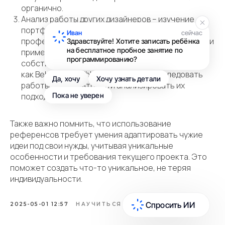
органично.
Анализ работы других дизайнеров – изучение
портфолио и проектов, созданных
Иван
сейчас
профессионалами, поможет вам развить навыки и
Здравствуйте! Хотите записать ребёнка
на бесплатное пробное занятие по
применить полученные знания в своих
программированию?
собственных проектах. Многие ресурсы, такие
как Behance и Dribbble, позволяют исследовать
Да, хочу
Хочу узнать детали
работы других авторов и анализировать их
подходы.
Пока не уверен
Также важно помнить, что использование
референсов требует умения адаптировать чужие
идеи под свои нужды, учитывая уникальные
особенности и требования текущего проекта. Это
поможет создать что-то уникальное, не теряя
индивидуальности.
2025-05-01 12:57
НАУЧИТЬСЯ