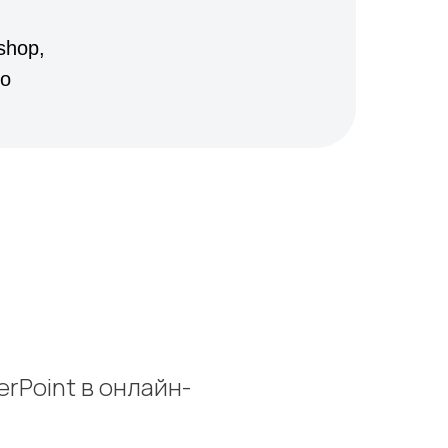
shop,
ro
rPoint в онлайн-