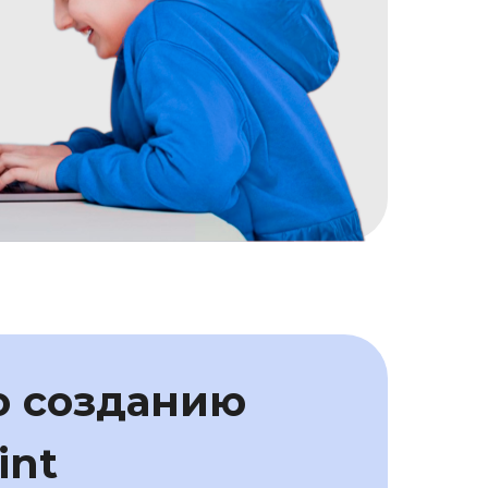
о созданию
int