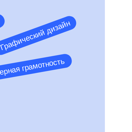
р
Графический дизайн
ерная грамотность