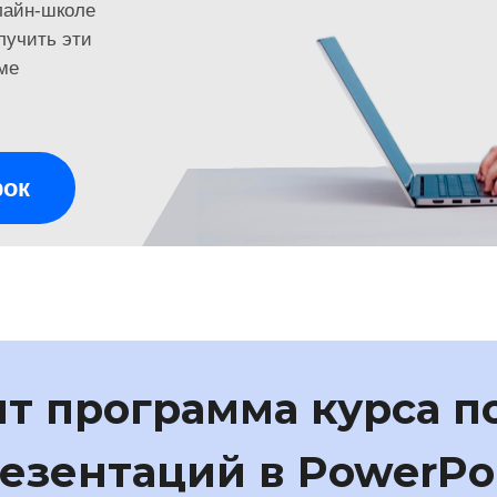
нлайн-школе
лучить эти
ме
рок
ит программа курса п
езентаций в PowerPo