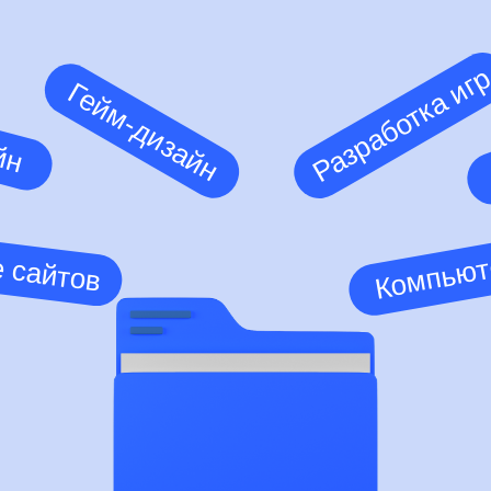
Разработка иг
Гейм-дизайн
йн
Компьют
 сайтов