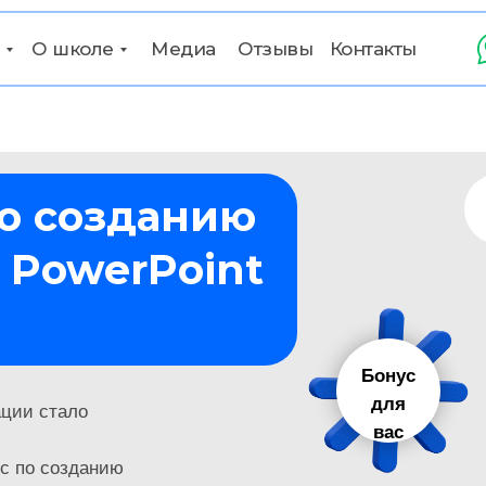
_
О школе
Медиа
Отзывы
Контакты
о созданию
 PowerPoint
Бонус
для
ации стало
вас
рс по созданию