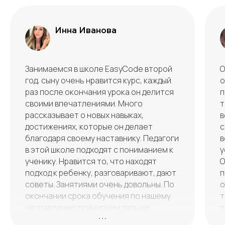
Инна Иванова
Занимаемся в школе EasyCode второй
О
год, сыну очень нравится курс, каждый
о
раз после окончания урока он делится
п
своими впечатлениями. Много
т
рассказывает о новых навыках,
в
достижениях, которые он делает
с
благодаря своему наставнику. Педагоги
в
в этой школе подходят с пониманием к
у
ученику. Нравится то, что находят
О
подход к ребенку, разговаривают, дают
п
советы. Занятиями очень довольны. По
о
окончании срока обучения по нашему
т
направлению планируем дальше
д
продолжать обучаться в этой школе
п