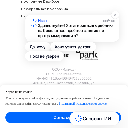
программе EasyCode
Реферальная программа
Партнерская программа
Иван
сейчас
Здравствуйте! Хотите записать ребёнка
на бесплатное пробное занятие по
программированию?
Резидент
Да, хочу
Хочу узнать детали
Пока не уверен
ООО «Изикод»
ОГРН 1231600035590
ИНН/КПП 1655496494/165501001
420107, Респ. Татарстан, г. Казань, ул.
Островского, зд. 84, пом. 28
Управление cookie
Мы используем cookie-файлы для улучшения работы сайта. Продолжая
Мы принимаем:
использовать сайт, вы соглашаетесь с
Политикой использования cookie
Согласен